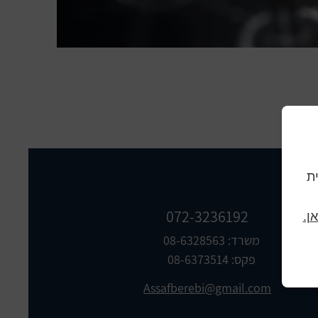
וית
072-3236192
ן.
משרד: 08-6328563
פקס: 08-6373514
Assafberebi@gmail.com